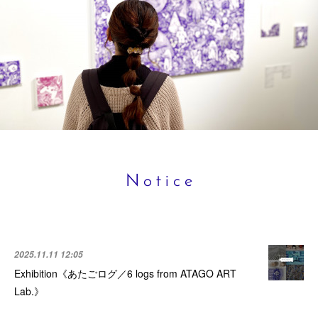
N o t i c e
2025.11.11 12:05
Exhibition《あたごログ／6 logs from ATAGO ART
Lab.》