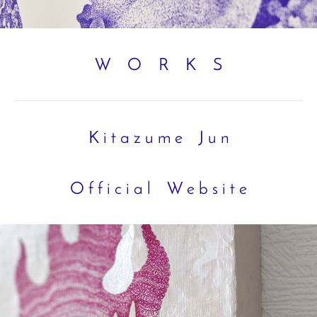
W O R K S
K i t a z u m e J u n
O f f i c i a l W e b s i t e