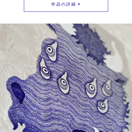
作 品 の 詳 細