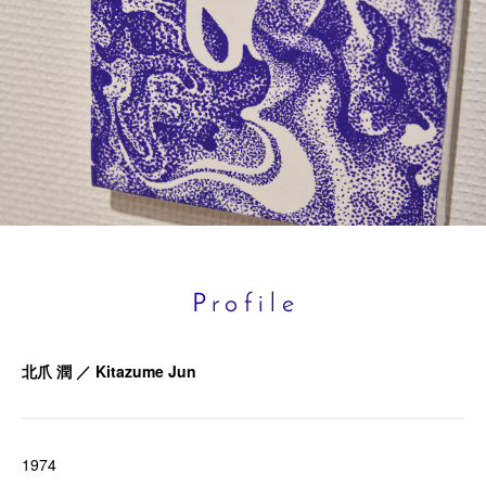
P r o f i l e
北爪
潤 ／ Kitazume Jun
1974