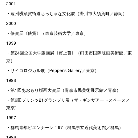
2001
・遠州横須賀街道ちっちゃな文化展（掛川市大須賀町／静岡）
2000
・俵賞展《俵賞》（東京芸術大学／東京）
1999
・第24回全国大学版画展《買上賞》（町田市国際版画美術館／東
京）
・サイコロジカル展（Pepper's Gallery／東京）
1998
・第1回あおもり版画大賞展（青森市民美術展示館／青森）
・第6回プリンツ21グランプリ展（ザ・ギンザアートスペース／
東京）
1997
・群馬青年ビエンナーレ｀97（群馬県立近代美術館／群馬）
1996