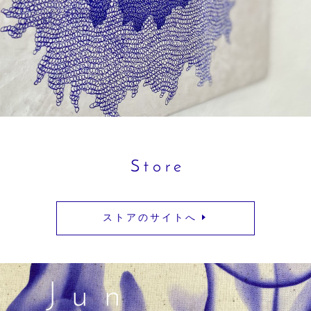
S t o r e
ス ト ア の サ イ ト へ