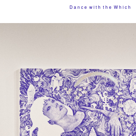
D a n c e w i t h t h e W h i c h