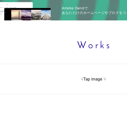
Ameba Owndで
あなただけのホームページやブログをつ
W o r k s
☟Tap image ☟