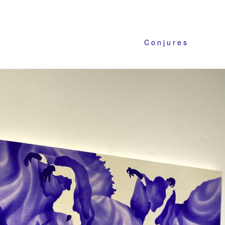
C o n j u r e s